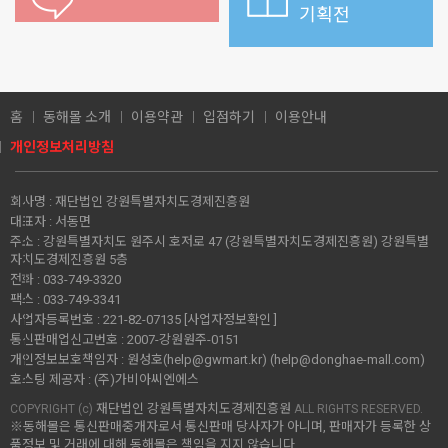
기획전
홈
동해몰 소개
이용약관
입점하기
이용안내
개인정보처리방침
회사명 :
재단법인 강원특별자치도경제진흥원
대표자 :
서동면
주소 :
강원특별자치도 원주시 호저로 47 (강원특별자치도경제진흥원) 강원특별
자치도경제진흥원 5층
전화 :
033-749-3320
팩스 :
033-749-3341
사업자등록번호 :
221-82-07135
[사업자정보확인 ]
통신판매업신고번호 :
2007-강원원주-0151
개인정보보호책임자 :
원성호(help@gwmart.kr) (
help@donghae-mall.com
)
호스팅 제공자 :
(주)가비아씨엔에스
재단법인 강원특별자치도경제진흥원
COPYRIGHT (c)
ALL RIGHTS RESERVED.
※동해몰은 통신판매중개자로서 통신판매 당사자가 아니며, 판매자가 등록한 상
품정보 및 거래에 대해 동해몰은 책임을 지지 않습니다.