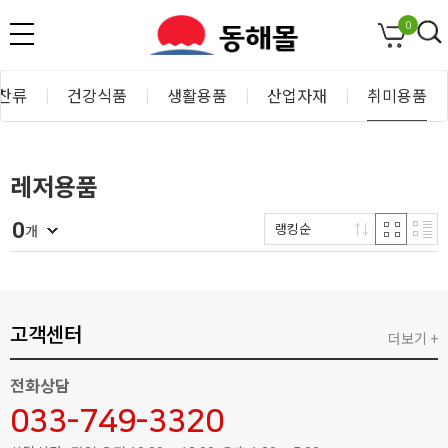
0
찬류
건강식품
생활용품
산업자재
취미용품
레저용품
0
랭킹순
개
고객센터
더보기 +
전화상담
033-749-3320