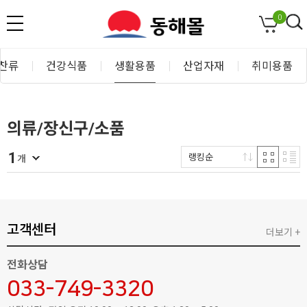
0
찬류
건강식품
생활용품
산업자재
취미용품
의류/장신구/소품
1
랭킹순
개
고객센터
더보기 +
전화상담
033-749-3320