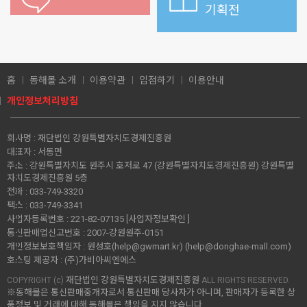
기획전
홈
동해몰 소개
이용약관
입점하기
이용안내
개인정보처리방침
회사명 :
재단법인 강원특별자치도경제진흥원
대표자 :
서동면
주소 :
강원특별자치도 원주시 호저로 47 (강원특별자치도경제진흥원) 강원특별
자치도경제진흥원 5층
전화 :
033-749-3320
팩스 :
033-749-3341
사업자등록번호 :
221-82-07135
[사업자정보확인 ]
통신판매업신고번호 :
2007-강원원주-0151
개인정보보호책임자 :
원성호(help@gwmart.kr) (
help@donghae-mall.com
)
호스팅 제공자 :
(주)가비아씨엔에스
재단법인 강원특별자치도경제진흥원
COPYRIGHT (c)
ALL RIGHTS RESERVED.
※동해몰은 통신판매중개자로서 통신판매 당사자가 아니며, 판매자가 등록한 상
품정보 및 거래에 대해 동해몰은 책임을 지지 않습니다.